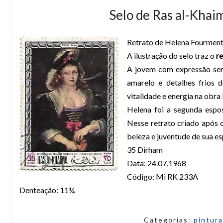
Selo de Ras al-Kha
Retrato de Helena Fourmen
A ilustração do selo traz o
r
A jovem com expressão ser
amarelo e detalhes frios 
vitalidade e energia na obra
Helena foi a segunda espo
Nesse retrato criado após 
beleza e juventude de sua es
35 Dirham
Data: 24.07.1968
Código: Mi RK 233A
Denteação: 11¼
Categorias:
pintur