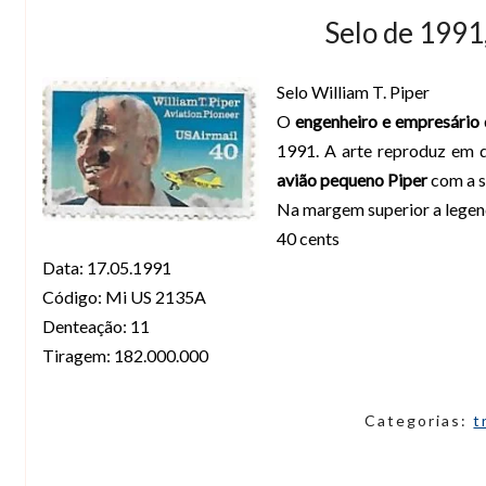
Selo de 1991
Selo William T. Piper
O
engenheiro e empresário 
1991. A arte reproduz em d
avião pequeno Piper
com a s
Na margem superior a legend
40 cents
Data: 17.05.1991
Código: Mi US 2135A
Denteação: 11
Tiragem: 182.000.000
Categorias:
t