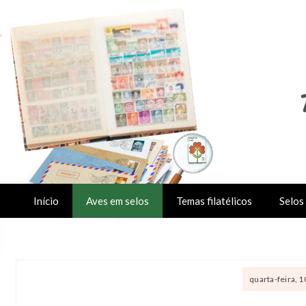
Início
Aves em selos
Temas filatélicos
Selos 
quarta-feira, 