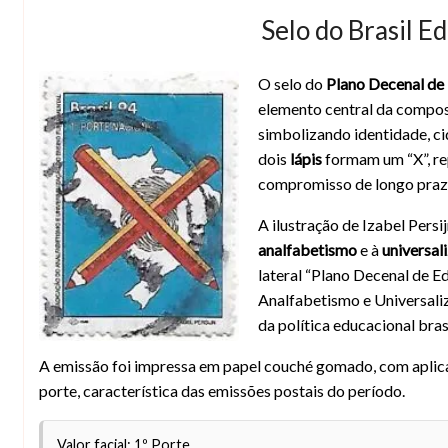
Selo do Brasil E
O selo do
Plano Decenal de
Selo Plano Decenal de Educação para T
elemento central da compos
simbolizando identidade, ci
dois
lápis
formam um “X”, re
compromisso de longo prazo
A ilustração de Izabel Pers
analfabetismo
e à
universal
lateral “Plano Decenal de E
Analfabetismo e Universali
da política educacional brasi
A emissão foi impressa em papel couché gomado, com aplicaç
porte, característica das emissões postais do período.
Valor facial: 1º Porte