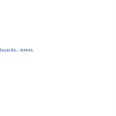
ducação
,
mapas