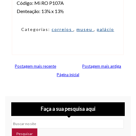
Código: Mi RO P107A
Denteação: 13¼ x 13½
Categorias:
correios
,
museu
,
palácio
Postagem mais recente
Postagem mais antiga
Página inicial
Faça a sua pesquisa aqui
Buscar no site