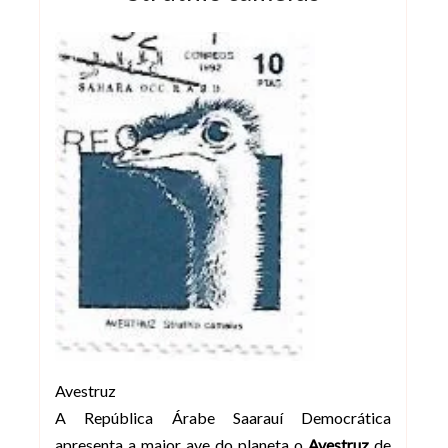
Avestruz
A República Árabe Saarauí Democrática
apresenta a maior ave do planeta o
Avestruz
de