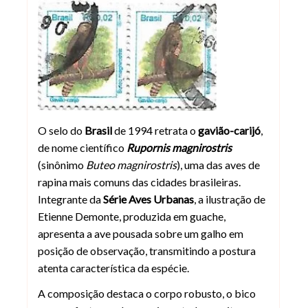
Selo do Brasil 1994 – Gavião-carijó (
O selo do
Brasil
de 1994 retrata o
gavião-carijó
,
de nome científico
Rupornis magnirostris
(sinônimo
Buteo magnirostris
), uma das aves de
rapina mais comuns das cidades brasileiras.
Integrante da
Série Aves Urbanas
, a ilustração de
Etienne Demonte, produzida em guache,
apresenta a ave pousada sobre um galho em
posição de observação, transmitindo a postura
atenta característica da espécie.
A composição destaca o corpo robusto, o bico