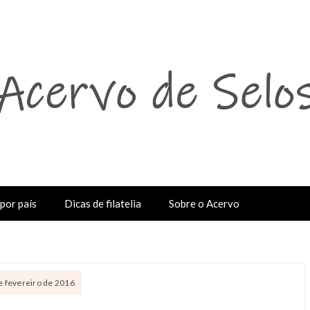
por país
Dicas de filatelia
Sobre o Acervo
de fevereiro de 2016