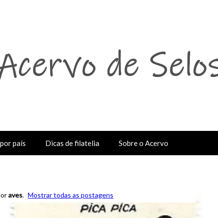
por país
Dicas de filatelia
Sobre o Acervo
dor
aves
.
Mostrar todas as postagens