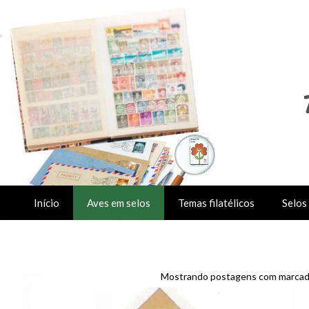
Início
Aves em selos
Temas filatélicos
Selos 
Mostrando postagens com marca